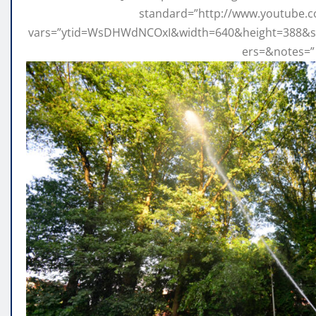
standard=”http://www.youtube
vars=”ytid=WsDHWdNCOxI&width=640&height=388&s
ers=&notes=” 