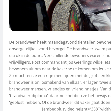
De brandweer heeft maandagavond tientallen bewoners
onvergetelijke avond bezorgd. De brandweer kwam paa
uitruk in de buurt. Verschillende bewoners waren sin
vrijwilligers. Post commandant Jos Geerlings wilde iet
bewoners uit om naar de kazerne te komen om leuke 
Zo mochten ze een ritje mee rijden met de grote en k
brandweer is on losmakend van elkaar, er lagen twee
brandweer mensen, vriendjes en vriendinnetjes. Van
‘brandweer-diploma’, daarmee hebben ze het bewijs d
‘geblust’ hebben. Of de brandweer dit vaker gaat doe
[embedplusvideo height=”388″ width=”