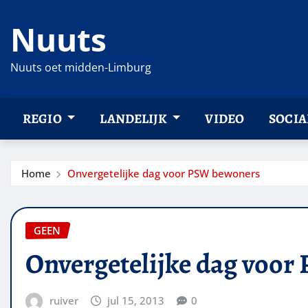
Ga
Nuuts
naar
de
inhoud
Nuuts oet midden-Limburg
REGIO
LANDELIJK
VIDEO
SOCIA
Home
Onvergetelijke dag voor PSW bewoners
GEEN
Onvergetelijke dag voo
ruiver
jul 15, 2013
0