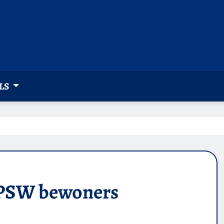
LS
r PSW bewoners