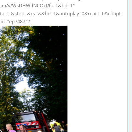
.com/v/WsDHWdNCOxI?fs=1&hd=1″
tart=&stop=&rs=w&hd=1&autoplay=0&react=0&chapt
id=”ep7487″ /]