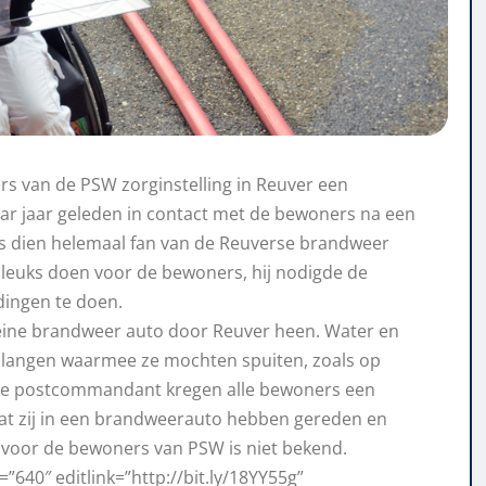
 van de PSW zorginstelling in Reuver een
r jaar geleden in contact met de bewoners na een
ds dien helemaal fan van de Reuverse brandweer
s leuks doen voor de bewoners, hij nodigde de
dingen te doen.
leine brandweer auto door Reuver heen. Water en
 slangen waarmee ze mochten spuiten, zoals op
 de postcommandant kregen alle bewoners een
at zij in een brandweerauto hebben gereden en
n voor de bewoners van PSW is niet bekend.
640″ editlink=”http://bit.ly/18YY55g”