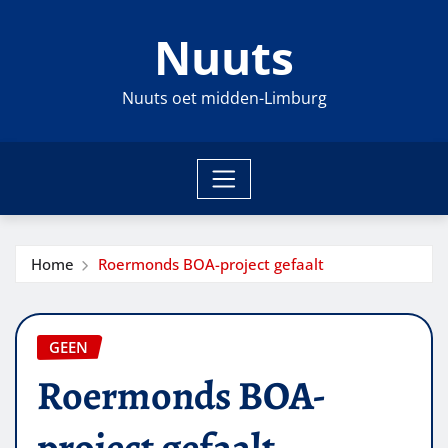
Ga
Nuuts
naar
de
inhoud
Nuuts oet midden-Limburg
Home
Roermonds BOA-project gefaalt
GEEN
Roermonds BOA-
project gefaalt