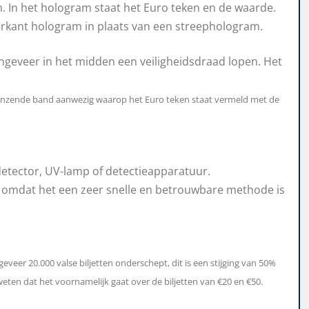
en. In het hologram staat het Euro teken en de waarde.
ierkant hologram in plaats van een streephologram.
e ongeveer in het midden een veiligheidsdraad lopen. Het
 glanzende band aanwezig waarop het Euro teken staat vermeld met de
etector, UV-lamp of detectieapparatuur.
a omdat het een zeer snelle en betrouwbare methode is
ngeveer 20.000 valse biljetten onderschept, dit is een stijging van 50%
eten dat het voornamelijk gaat over de biljetten van €20 en €50.