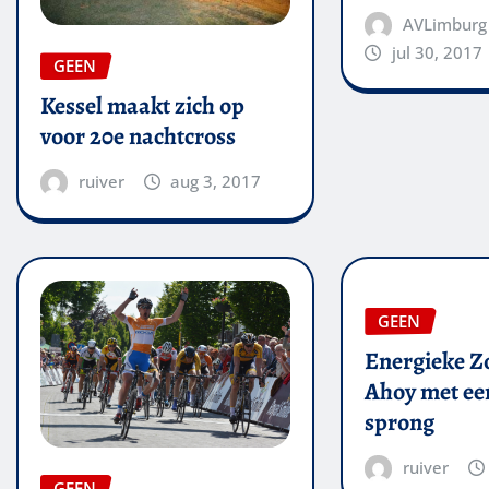
AVLimburg
jul 30, 2017
GEEN
Kessel maakt zich op
voor 20e nachtcross
ruiver
aug 3, 2017
GEEN
Energieke Zo
Ahoy met een
sprong
ruiver
GEEN