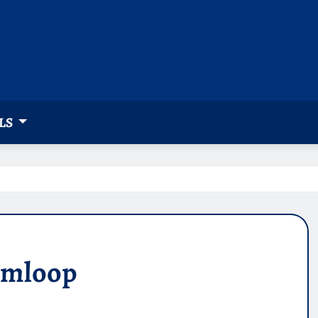
LS
 omloop