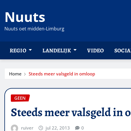
Ga
Nuuts
naar
de
inhoud
Nuuts oet midden-Limburg
REGIO
LANDELIJK
VIDEO
SOCIA
Home
Steeds meer valsgeld in omloop
GEEN
Steeds meer valsgeld in
ruiver
jul 22, 2013
0