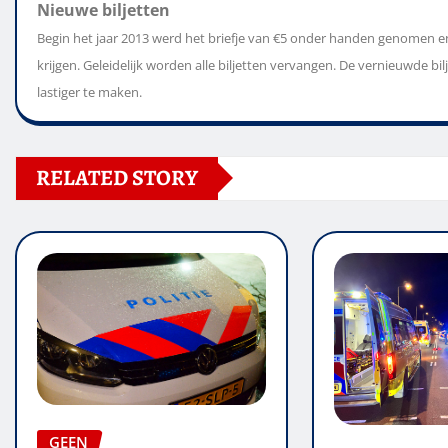
Nieuwe biljetten
Begin het jaar 2013 werd het briefje van €5 onder handen genomen en 
krijgen. Geleidelijk worden alle biljetten vervangen. De vernieuwde b
lastiger te maken.
RELATED STORY
GEEN