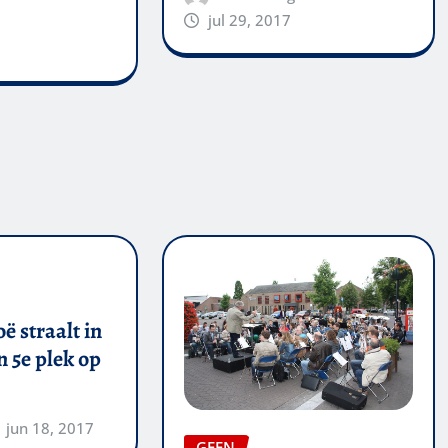
jul 29, 2017
ë straalt in
 5e plek op
jun 18, 2017
GEEN