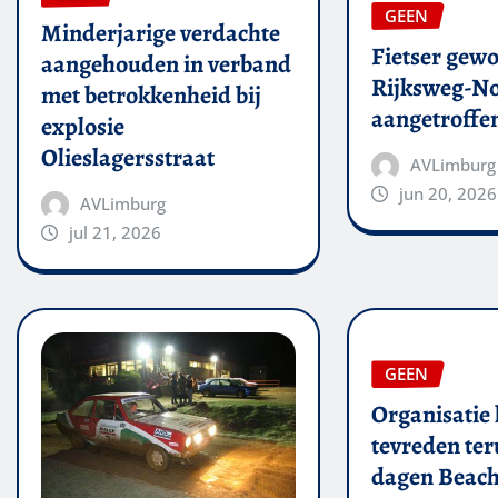
GEEN
Minderjarige verdachte
Fietser gew
aangehouden in verband
Rijksweg-N
met betrokkenheid bij
aangetroffe
explosie
Olieslagersstraat
AVLimburg
jun 20, 2026
AVLimburg
jul 21, 2026
GEEN
Organisatie 
tevreden ter
dagen Beach