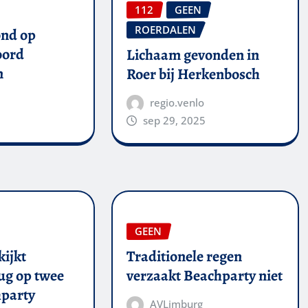
112
GEEN
ROERDALEN
ond op
oord
Lichaam gevonden in
n
Roer bij Herkenbosch
regio.venlo
sep 29, 2025
GEEN
kijkt
Traditionele regen
ug op twee
verzaakt Beachparty niet
party
AVLimburg