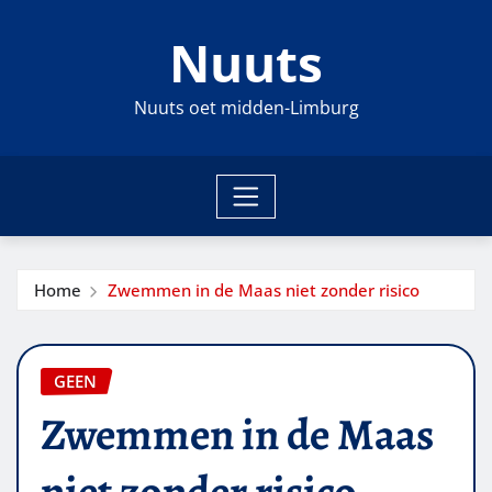
Ga
Nuuts
naar
de
inhoud
Nuuts oet midden-Limburg
Home
Zwemmen in de Maas niet zonder risico
GEEN
Zwemmen in de Maas
niet zonder risico