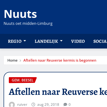
Ga
Nuuts
naar
de
inhoud
Nuuts oet midden-Limburg
REGIO
LANDELIJK
VIDEO
SOCIA
Home
Aftellen naar Reuverse kermis is begonnen
GEM. BEESEL
Aftellen naar Reuverse k
ruiver
aug 29, 2018
0