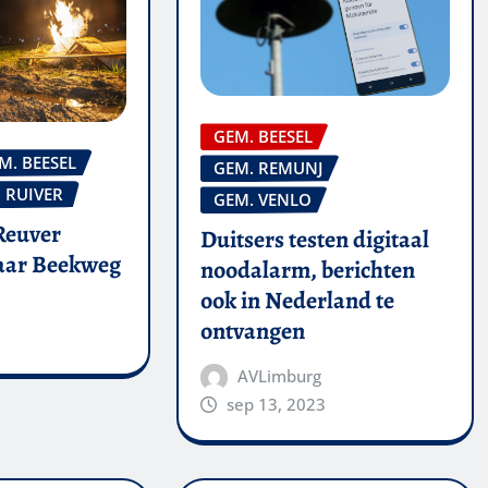
GEM. BEESEL
M. BEESEL
GEM. REMUNJ
RUIVER
GEM. VENLO
Reuver
Duitsers testen digitaal
naar Beekweg
noodalarm, berichten
ook in Nederland te
ontvangen
AVLimburg
sep 13, 2023