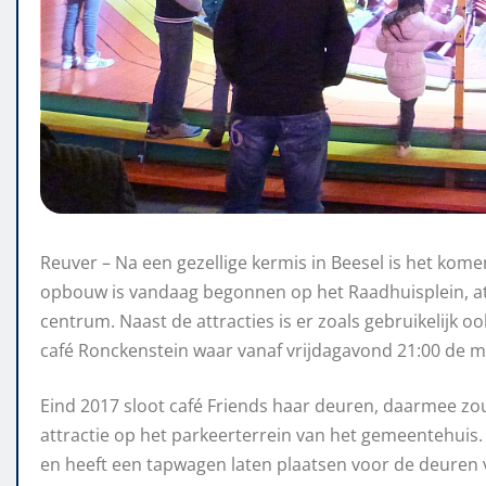
Reuver – Na een gezellige kermis in Beesel is het kom
opbouw is vandaag begonnen op het Raadhuisplein, attra
centrum. Naast de attracties is er zoals gebruikelijk oo
café Ronckenstein waar vanaf vrijdagavond 21:00 de mu
Eind 2017 sloot café Friends haar deuren, daarmee zo
attractie op het parkeerterrein van het gemeentehuis. 
en heeft een tapwagen laten plaatsen voor de deuren 