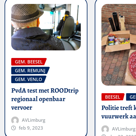
GEM. BEESEL
GEM. REMUNJ
GEM. VENLO
PvdA test met ROODtrip
BEESEL
GE
regionaal openbaar
vervoer
Politie treft 
vuurwerk aa
AVLimburg
feb 9, 2023
AVLimburg