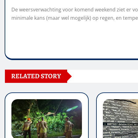
De weersverwachting voor komend weekend ziet er voora
minimale kans (maar wel mogelijk) op regen, en tempe
RELATED STORY