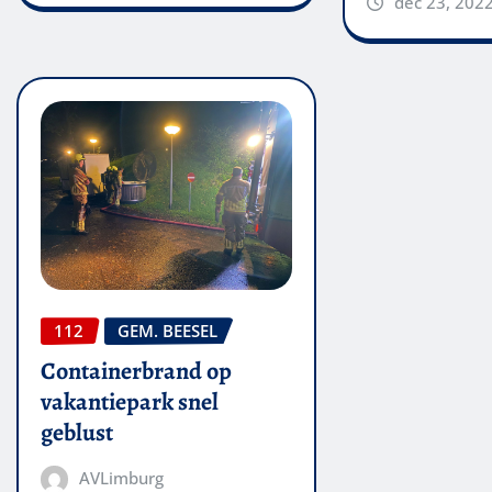
dec 23, 202
112
GEM. BEESEL
Containerbrand op
vakantiepark snel
geblust
AVLimburg