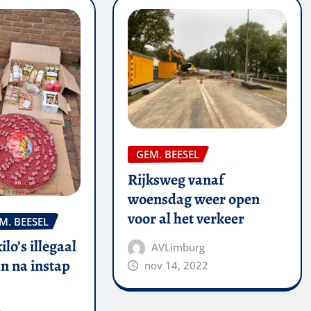
GEM. BEESEL
Rijksweg vanaf
woensdag weer open
voor al het verkeer
M. BEESEL
kilo’s illegaal
AVLimburg
n na instap
nov 14, 2022