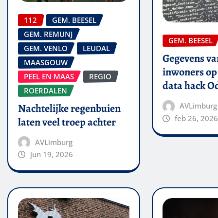
112
GEM. BEESEL
GEM. REMUNJ
GEM. BEESEL
GEM. VENLO
LEUDAL
Gegevens van
MAASGOUW
inwoners op 
PEEL EN MAAS
REGIO
data hack O
ROERDALEN
AVLimburg
Nachtelijke regenbuien
feb 26, 2026
laten veel troep achter
AVLimburg
jun 19, 2026