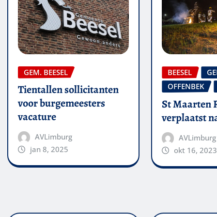
GEM. BEESEL
BEESEL
GE
OFFENBEK
Tientallen sollicitanten
voor burgemeesters
St Maarten 
vacature
verplaatst 
AVLimburg
AVLimburg
jan 8, 2025
okt 16, 2023