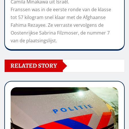
Camila Minakawa uit Israël.
Franssen was in de eerste ronde van de klasse
tot 57 kilogram snel klaar met de Afghaanse
Fahima Rezayee. Ze verraste vervolgens de
Oostenrijkse Sabrina Filzmoser, de nummer 7
van de plaatsingslijst.
RELATED STORY