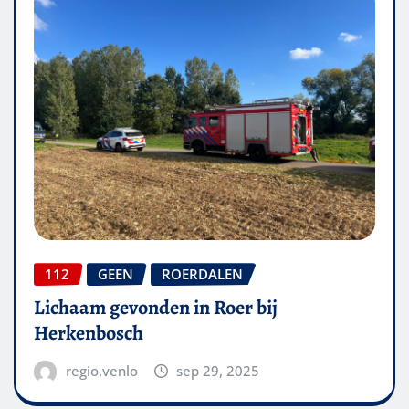
112
GEEN
ROERDALEN
Lichaam gevonden in Roer bij
Herkenbosch
regio.venlo
sep 29, 2025