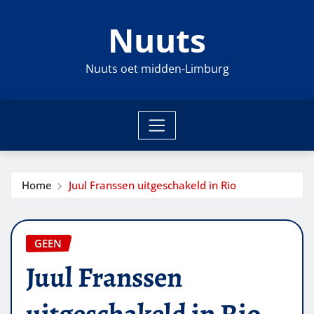
Ga
Nuuts
naar
de
inhoud
Nuuts oet midden-Limburg
Home
Juul Franssen uitgeschakeld in Rio
GEEN
Juul Franssen
uitgeschakeld in Rio