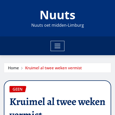
Ga
Nuuts
naar
de
inhoud
Nuuts oet midden-Limburg
Home
Kruimel al twee weken vermist
GEEN
Kruimel al twee weken
vermist