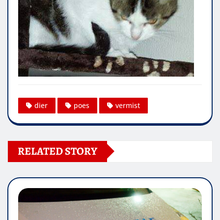
dier
poes
vermist
RELATED STORY