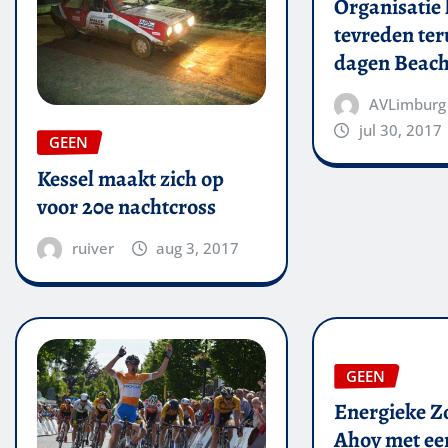
Organisatie 
tevreden ter
dagen Beach
AVLimburg
jul 30, 2017
GEEN
Kessel maakt zich op
voor 20e nachtcross
ruiver
aug 3, 2017
GEEN
Energieke Zo
Ahoy met een