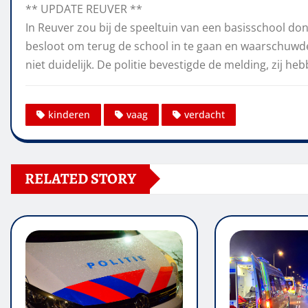
** UPDATE REUVER **
In Reuver zou bij de speeltuin van een basisschool do
besloot om terug de school in te gaan en waarschuwde
niet duidelijk. De politie bevestigde de melding, zij 
kinderen
vaag
verdacht
RELATED STORY