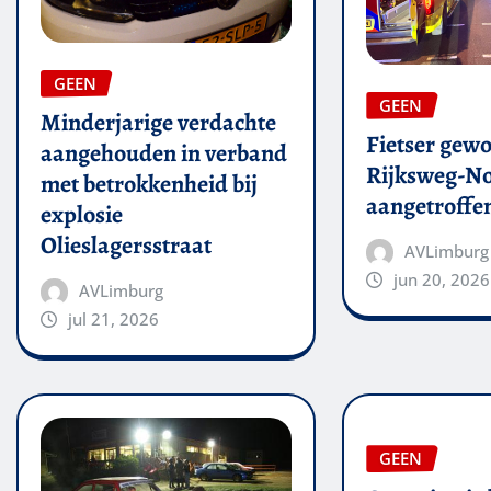
GEEN
GEEN
Minderjarige verdachte
Fietser gew
aangehouden in verband
Rijksweg-N
met betrokkenheid bij
aangetroffe
explosie
Olieslagersstraat
AVLimburg
jun 20, 2026
AVLimburg
jul 21, 2026
GEEN