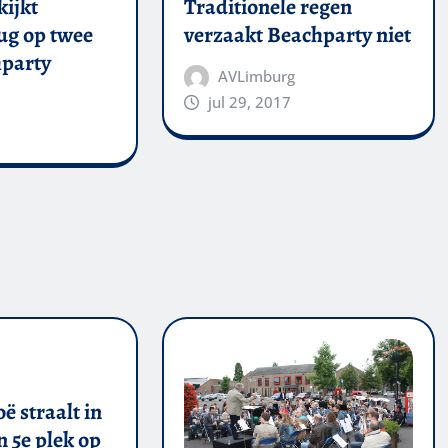
kijkt
Traditionele regen
ug op twee
verzaakt Beachparty niet
party
AVLimburg
jul 29, 2017
ë straalt in
 5e plek op