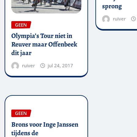
sprong
ruiver
GEEN
Olympia’s Tour niet in
Reuver maar Offenbeek
dit jaar
ruiver
jul 24, 2017
GEEN
Brons voor Inge Janssen
tijdens de