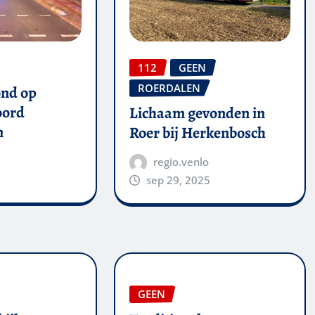
112
GEEN
ROERDALEN
ond op
oord
Lichaam gevonden in
n
Roer bij Herkenbosch
regio.venlo
sep 29, 2025
GEEN