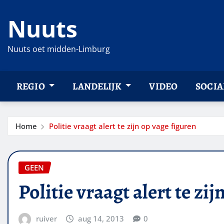
Ga
Nuuts
naar
de
inhoud
Nuuts oet midden-Limburg
REGIO
LANDELIJK
VIDEO
SOCIA
Home
Politie vraagt alert te zijn op vage figuren
GEEN
Politie vraagt alert te zi
ruiver
aug 14, 2013
0