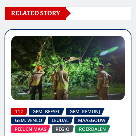
RELATED STORY
112
GEM. BEESEL
GEM. REMUNJ
GEM. VENLO
LEUDAL
MAASGOUW
PEEL EN MAAS
REGIO
ROERDALEN