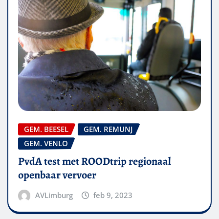
GEM. BEESEL
GEM. REMUNJ
GEM. VENLO
PvdA test met ROODtrip regionaal
openbaar vervoer
AVLimburg
feb 9, 2023