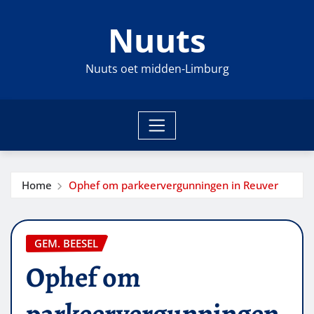
Ga
Nuuts
naar
de
inhoud
Nuuts oet midden-Limburg
Home
Ophef om parkeervergunningen in Reuver
GEM. BEESEL
Ophef om
parkeervergunningen