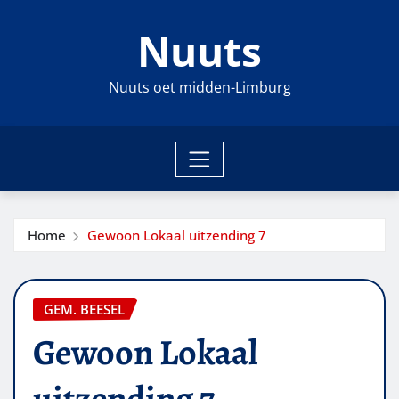
Ga
Nuuts
naar
de
inhoud
Nuuts oet midden-Limburg
Home
Gewoon Lokaal uitzending 7
GEM. BEESEL
Gewoon Lokaal
uitzending 7