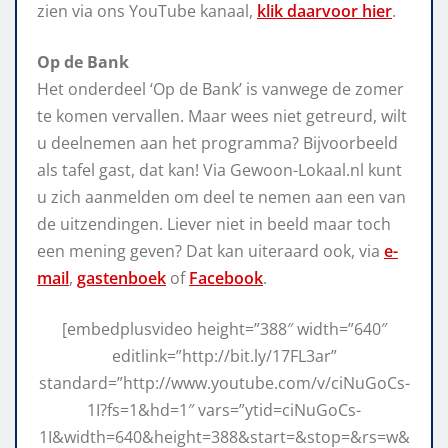
zien via ons YouTube kanaal,
klik daarvoor hier
.
Op de Bank
Het onderdeel ‘Op de Bank’ is vanwege de zomer
te komen vervallen. Maar wees niet getreurd, wilt
u deelnemen aan het programma? Bijvoorbeeld
als tafel gast, dat kan! Via Gewoon-Lokaal.nl kunt
u zich aanmelden om deel te nemen aan een van
de uitzendingen. Liever niet in beeld maar toch
een mening geven? Dat kan uiteraard ook, via
e-
mail
,
gastenboek
of
Facebook
.
[embedplusvideo height=”388″ width=”640″
editlink=”http://bit.ly/17FL3ar”
standard=”http://www.youtube.com/v/ciNuGoCs-
1I?fs=1&hd=1″ vars=”ytid=ciNuGoCs-
1I&width=640&height=388&start=&stop=&rs=w&