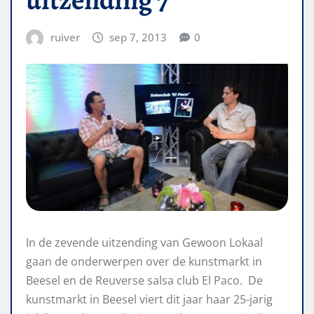
ruiver
sep 7, 2013
0
In de zevende uitzending van Gewoon Lokaal
gaan de onderwerpen over de kunstmarkt in
Beesel en de Reuverse salsa club El Paco. De
kunstmarkt in Beesel viert dit jaar haar 25-jarig