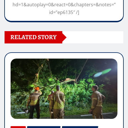
hd=1&autoplay=0&react=0&chapters=&notes=”
id=”ep6135″ /]
RELATED STORY