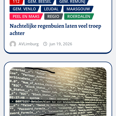
112
GEM. BEESEL
GEM. REMUNJ
GEM. VENLO
LEUDAL
MAASGOUW
PEEL EN MAAS
REGIO
ROERDALEN
Nachtelijke regenbuien laten veel troep
achter
AVLimburg
jun 19, 2026