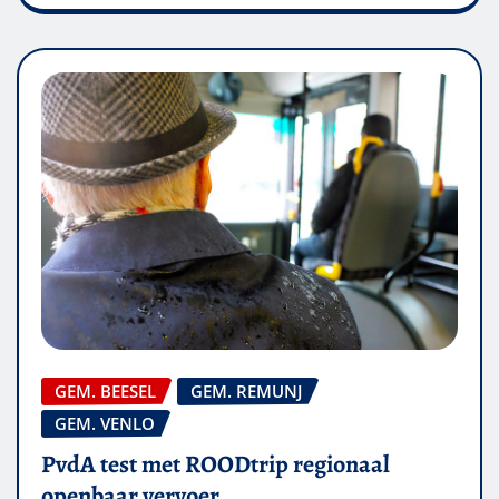
GEM. BEESEL
GEM. REMUNJ
GEM. VENLO
PvdA test met ROODtrip regionaal
openbaar vervoer