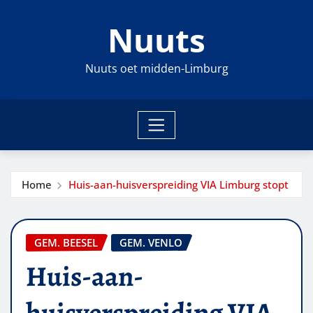
Ga
Nuuts
naar
de
inhoud
Nuuts oet midden-Limburg
Home
Huis-aan-huisverspreiding VIA Limburg stopt
GEM. BEESEL
GEM. VENLO
Huis-aan-
huisverspreiding VIA