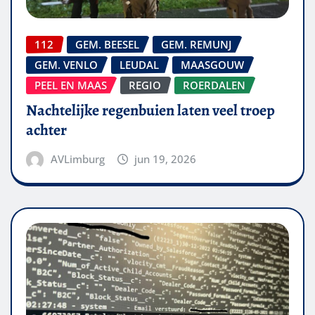
112
GEM. BEESEL
GEM. REMUNJ
GEM. VENLO
LEUDAL
MAASGOUW
PEEL EN MAAS
REGIO
ROERDALEN
Nachtelijke regenbuien laten veel troep
achter
AVLimburg
jun 19, 2026