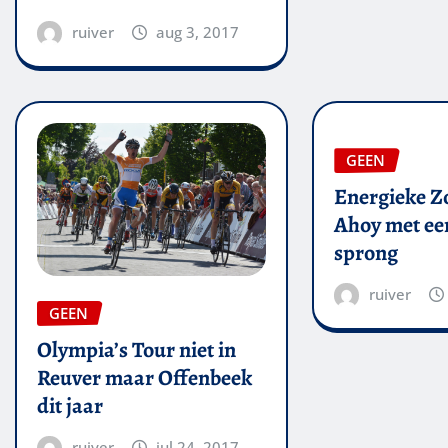
ruiver
aug 3, 2017
GEEN
Energieke Zo
Ahoy met een
sprong
ruiver
GEEN
Olympia’s Tour niet in
Reuver maar Offenbeek
dit jaar
ruiver
jul 24, 2017