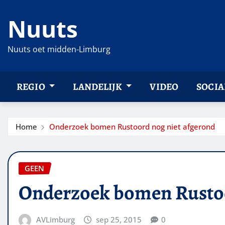
Ga
Nuuts
naar
de
inhoud
Nuuts oet midden-Limburg
REGIO
LANDELIJK
VIDEO
SOCIA
Home
Onderzoek bomen Rustoord nog niet afgerond
GEEN
Onderzoek bomen Rustoo
AVLimburg
sep 25, 2015
0