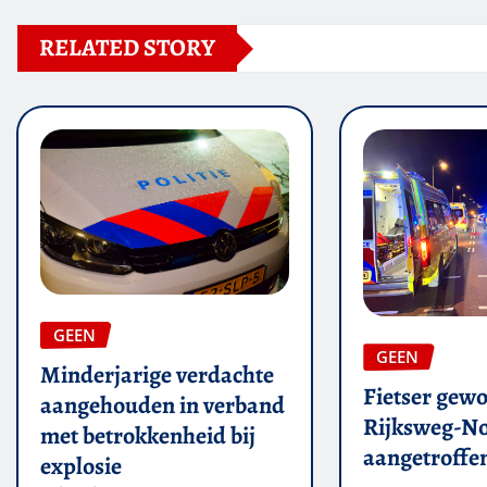
RELATED STORY
GEEN
GEEN
Minderjarige verdachte
Fietser gew
aangehouden in verband
Rijksweg-N
met betrokkenheid bij
aangetroffe
explosie