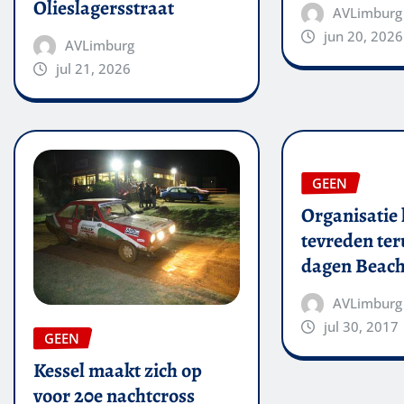
Olieslagersstraat
AVLimburg
jun 20, 2026
AVLimburg
jul 21, 2026
GEEN
Organisatie 
tevreden ter
dagen Beach
AVLimburg
jul 30, 2017
GEEN
Kessel maakt zich op
voor 20e nachtcross