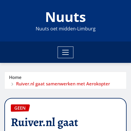
Ga
Nuuts
naar
de
inhoud
Nuuts oet midden-Limburg
Home
Ruiver.nl gaat samenwerken met Aerokopter
GEEN
Ruiver.nl gaat