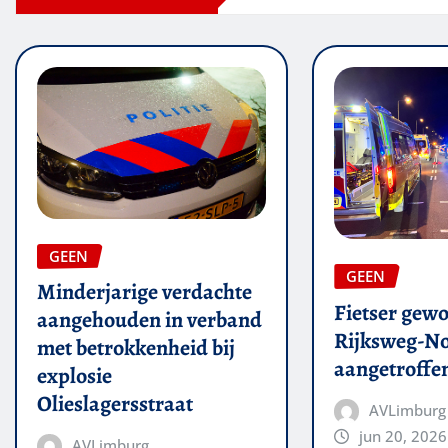
GEEN
GEEN
Minderjarige verdachte
Fietser gew
aangehouden in verband
Rijksweg-N
met betrokkenheid bij
aangetroffe
explosie
Olieslagersstraat
AVLimburg
jun 20, 2026
AVLimburg