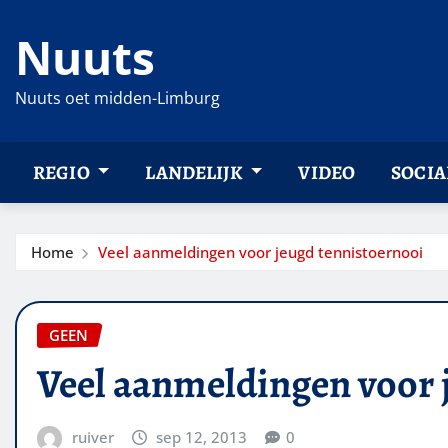
Ga
Nuuts
naar
de
inhoud
Nuuts oet midden-Limburg
REGIO
LANDELIJK
VIDEO
SOCIA
Home
Veel aanmeldingen voor jeugd tennistoernooi
GEEN
Veel aanmeldingen voor 
ruiver
sep 12, 2013
0