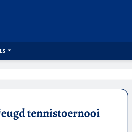
LS
jeugd tennistoernooi