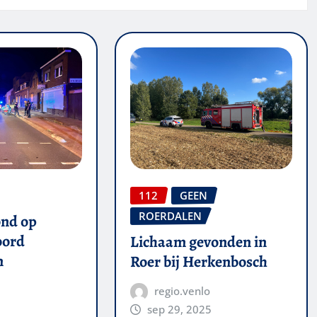
112
GEEN
ROERDALEN
ond op
oord
Lichaam gevonden in
n
Roer bij Herkenbosch
regio.venlo
sep 29, 2025