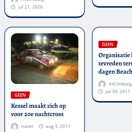
jul 21, 2026
GEEN
Organisatie 
tevreden ter
dagen Beach
AVLimburg
jul 30, 2017
GEEN
Kessel maakt zich op
voor 20e nachtcross
ruiver
aug 3, 2017