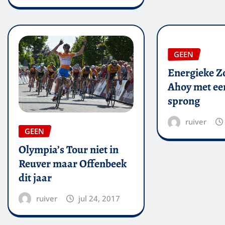
GEEN
Energieke Zo
Ahoy met een
sprong
ruiver
GEEN
Olympia’s Tour niet in
Reuver maar Offenbeek
dit jaar
ruiver
jul 24, 2017