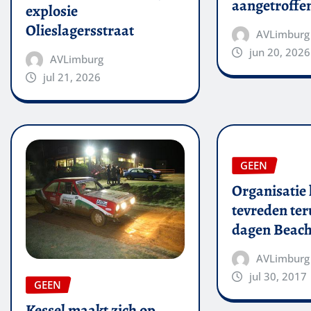
aangetroffe
explosie
Olieslagersstraat
AVLimburg
jun 20, 2026
AVLimburg
jul 21, 2026
GEEN
Organisatie 
tevreden ter
dagen Beach
AVLimburg
jul 30, 2017
GEEN
Kessel maakt zich op