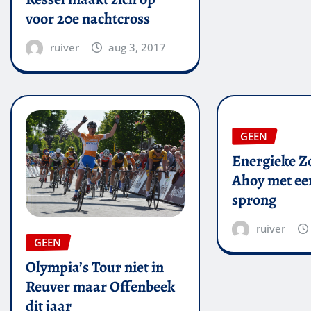
voor 20e nachtcross
ruiver
aug 3, 2017
GEEN
Energieke Zo
Ahoy met een
sprong
ruiver
GEEN
Olympia’s Tour niet in
Reuver maar Offenbeek
dit jaar