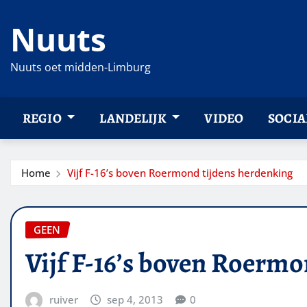
Ga
Nuuts
naar
de
inhoud
Nuuts oet midden-Limburg
REGIO
LANDELIJK
VIDEO
SOCIA
Home
Vijf F-16’s boven Roermond tijdens herdenking
GEEN
Vijf F-16’s boven Roermo
ruiver
sep 4, 2013
0