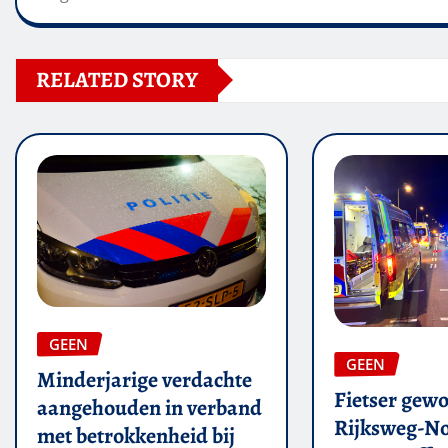
RELATED STORY
GEEN
GEEN
Minderjarige verdachte
Fietser gew
aangehouden in verband
Rijksweg-N
met betrokkenheid bij