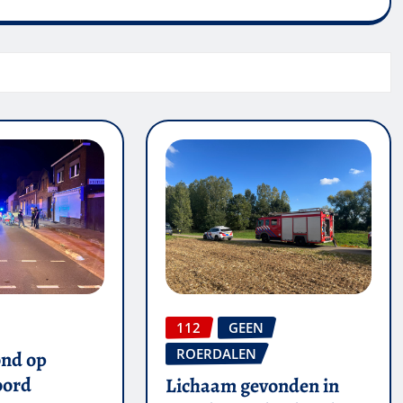
112
GEEN
ROERDALEN
ond op
oord
Lichaam gevonden in