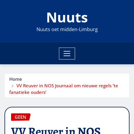
Ga
Nuuts
naar
de
inhoud
Nuuts oet midden-Limburg
Home
VV Reuver in NOS Journaal om nieuwe regels ’te
fanatieke ouders’
GEEN
VV Reuver in NOS