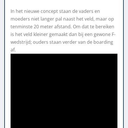
In het nieuwe concept staan de vaders en
moeders niet langer pal naast het veld, maar op
tenminste 20 meter afstand. Om dat te bereiken
is het veld kleiner gemaakt dan bij een gewone F-
wedstrijd; ouders staan verder van de boarding
af.