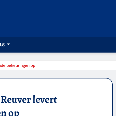
LS
ende bekeuringen op
Reuver levert
en op