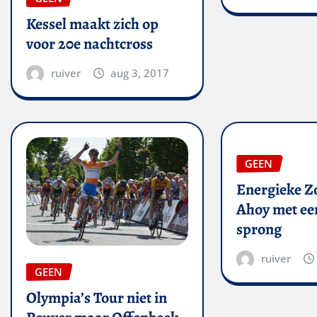
Kessel maakt zich op
voor 20e nachtcross
ruiver
aug 3, 2017
GEEN
Energieke Zo
Ahoy met een
sprong
ruiver
GEEN
Olympia’s Tour niet in