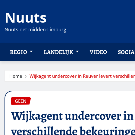
Ga
Nuuts
naar
de
inhoud
Nuuts oet midden-Limburg
REGIO
LANDELIJK
VIDEO
SOCIA
Home
Wijkagent undercover in Reuver levert verschill
GEEN
Wijkagent undercover in 
verschillende bekeuring