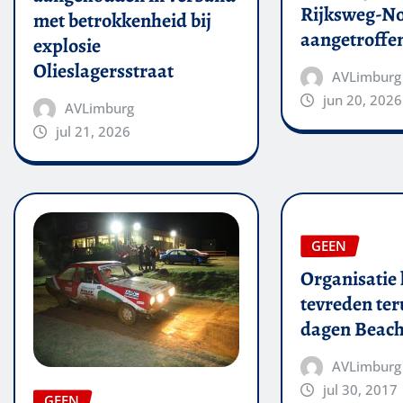
Rijksweg-N
met betrokkenheid bij
aangetroffe
explosie
Olieslagersstraat
AVLimburg
jun 20, 2026
AVLimburg
jul 21, 2026
GEEN
Organisatie 
tevreden ter
dagen Beach
AVLimburg
jul 30, 2017
GEEN