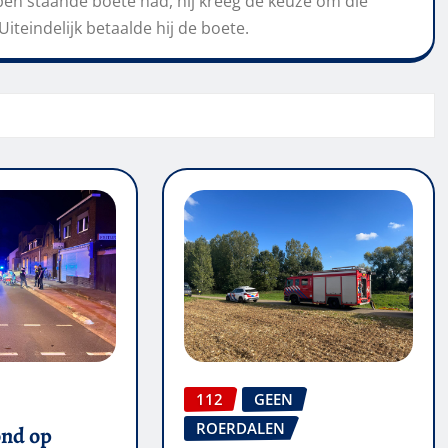
n staande boete had, hij kreeg de keuze om die
iteindelijk betaalde hij de boete.
112
GEEN
ROERDALEN
ond op