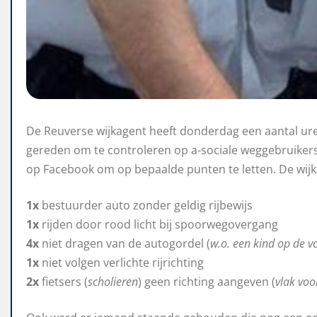
De Reuverse wijkagent heeft donderdag een aantal ur
gereden om te controleren op a-sociale weggebruikers
op Facebook om op bepaalde punten te letten. De wijk
1x
bestuurder auto zonder geldig rijbewijs
1x
rijden door rood licht bij spoorwegovergang
4x
niet dragen van de autogordel (
w.o. een kind op de v
1x
niet volgen verlichte rijrichting
2x
fietsers (
scholieren
) geen richting aangeven (
vlak voo