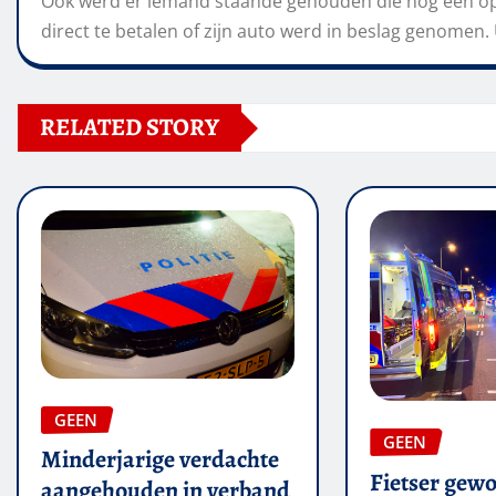
Ook werd er iemand staande gehouden die nog een ope
direct te betalen of zijn auto werd in beslag genomen. U
RELATED STORY
GEEN
GEEN
Minderjarige verdachte
Fietser gew
aangehouden in verband