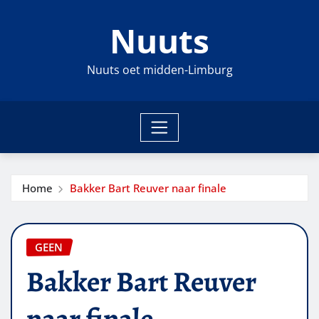
Ga
Nuuts
naar
de
inhoud
Nuuts oet midden-Limburg
Home
Bakker Bart Reuver naar finale
GEEN
Bakker Bart Reuver
naar finale