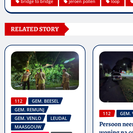
bridge to bridge
jeroen pollen
loop
RELATED STORY
112
GEM. BEESEL
GEM. REMUNJ
112
GEM.
GEM. VENLO
LEUDAL
Persoon nee
MAASGOUW
woning na co