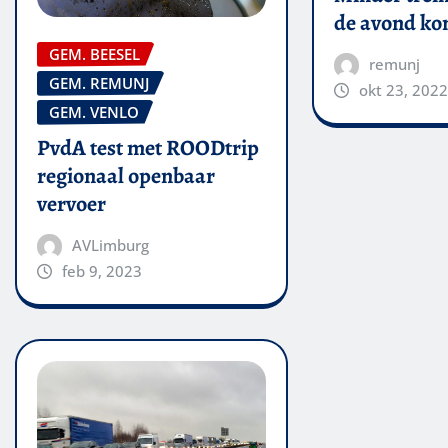
de avond k
GEM. BEESEL
remunj
GEM. REMUNJ
okt 23, 2022
GEM. VENLO
PvdA test met ROODtrip
regionaal openbaar
vervoer
AVLimburg
feb 9, 2023