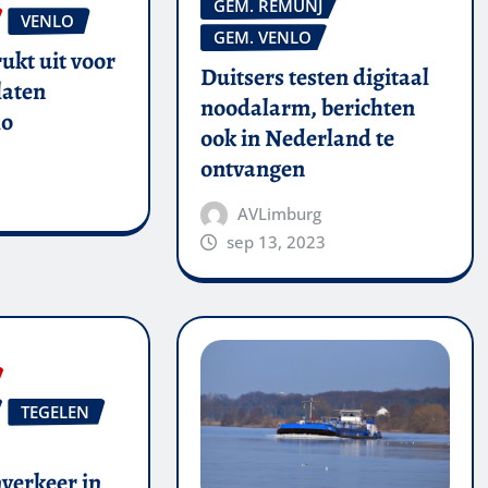
GEM. REMUNJ
VENLO
GEM. VENLO
ukt uit voor
Duitsers testen digitaal
laten
noodalarm, berichten
lo
ook in Nederland te
ontvangen
AVLimburg
sep 13, 2023
TEGELEN
verkeer in