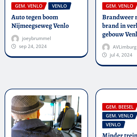
GEM. VENLO
VENLO
GEM. VENLO
Auto tegen boom
Brandweer r
Nijmeegseweg Venlo
brand in ver
gebouw Ven
joeybrummel
sep 24, 2024
AVLimburg
jul 4, 2024
GEM. BEESEL
GEM. VENLO
VENLO
Minder trein