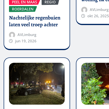
PEEL EN MAAS
REGIO
ROERDALEN
AVLimburg
okt 26, 2025
Nachtelijke regenbuien
laten veel troep achter
AVLimburg
jun 19, 2026