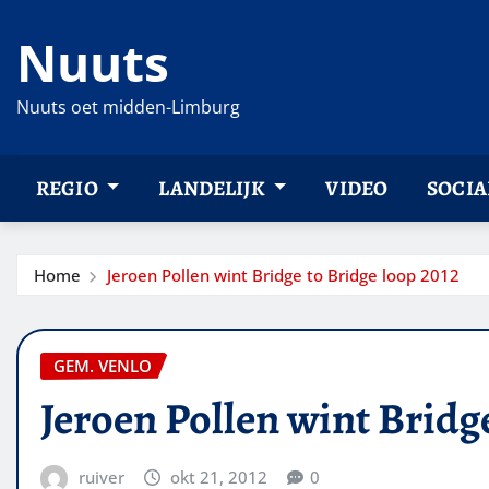
Ga
Nuuts
naar
de
inhoud
Nuuts oet midden-Limburg
REGIO
LANDELIJK
VIDEO
SOCIA
Home
Jeroen Pollen wint Bridge to Bridge loop 2012
GEM. VENLO
Jeroen Pollen wint Bridg
ruiver
okt 21, 2012
0