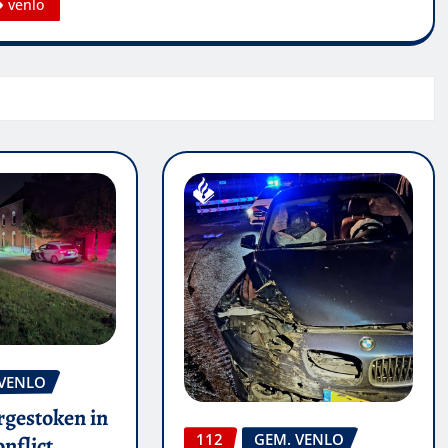
venlo
 VENLO
rgestoken in
112
GEM. VENLO
nflict