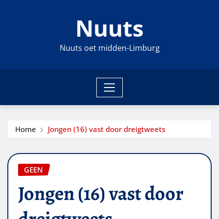
Ga
Nuuts
naar
de
inhoud
Nuuts oet midden-Limburg
Home
Jongen (16) vast door dreigtweets
GEEN
Jongen (16) vast door
dreigtweets