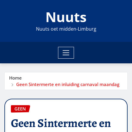
Ga
Nuuts
naar
de
inhoud
Nuuts oet midden-Limburg
Home
Geen Sintermerte en inluiding carnaval maandag
GEEN
Geen Sintermerte en