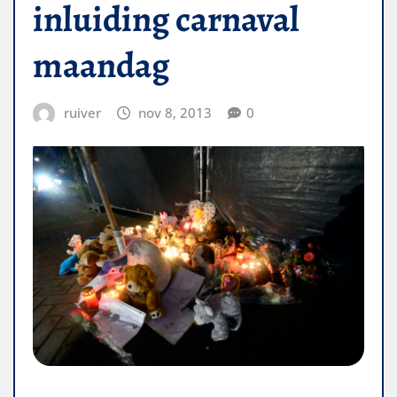
inluiding carnaval
maandag
ruiver
nov 8, 2013
0