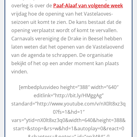
overleg is over de
Paaf-Alaaf van volgende week
vrijdag hoe de opening van het Vastelaoves-
seizoen uit komt te zien. De kans bestaat dat de
opening verplaatst wordt of komt te vervallen.
Carnavals vereniging de Drake in Beesel hebben
laten weten dat het openen van de Vastelaovend
van de agenda te schrappen. De organisatie
bekijkt of het op een ander moment kan plaats
vinden.
[embedplusvideo height=”388″ width=”640″
editlink=”http://bit.ly/HMggAg”
standard=”http://www.youtube.com/v/nX0lt8xz3q
0?fs=1&hd=1″
vars=”ytid=nX0lt8xz3q0&width=640&height=388&
start=&stop=&rs=w&hd=1&autoplay=0&react=0
&chapters=&notes=” id=”ep3484″ /]