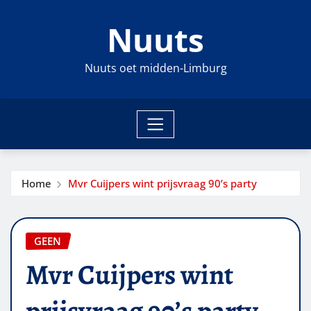
Ga
Nuuts
naar
de
inhoud
Nuuts oet midden-Limburg
Home
Mvr Cuijpers wint prijsvraag 90’s party
GEEN
Mvr Cuijpers wint
prijsvraag 90’s party