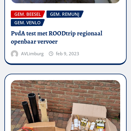
GEM. BEESEL
GEM. REMUNJ
GEM. VENLO
PvdA test met ROODtrip regionaal
openbaar vervoer
AVLimburg
feb 9, 2023