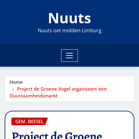
Ga
Nuuts
naar
de
inhoud
Nuuts oet midden-Limburg
Home
Project de Groene Vogel organiseert een
Duurzaamheidsmarkt
GEM. BEESEL
Project de Groene