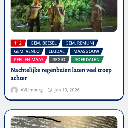
112
GEM. BEESEL
GEM. REMUNJ
GEM. VENLO
LEUDAL
MAASGOUW
PEEL EN MAAS
REGIO
ROERDALEN
Nachtelijke regenbuien laten veel troep
achter
AVLimburg
jun 19, 2026