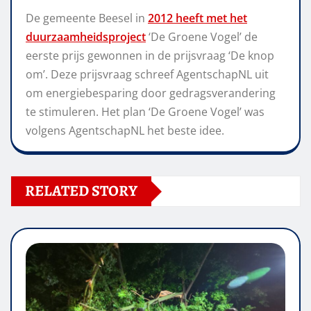
De gemeente Beesel in
2012 heeft met het
duurzaamheidsproject
‘De Groene Vogel’ de
eerste prijs gewonnen in de prijsvraag ‘De knop
om’. Deze prijsvraag schreef AgentschapNL uit
om energiebesparing door gedragsverandering
te stimuleren. Het plan ‘De Groene Vogel’ was
volgens AgentschapNL het beste idee.
RELATED STORY