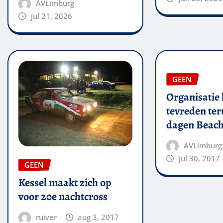
AVLimburg
jul 21, 2026
GEEN
Organisatie 
tevreden ter
dagen Beach
AVLimburg
jul 30, 2017
GEEN
Kessel maakt zich op
voor 20e nachtcross
ruiver
aug 3, 2017