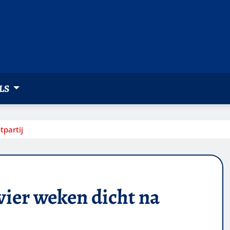
LS
tpartij
ier weken dicht na