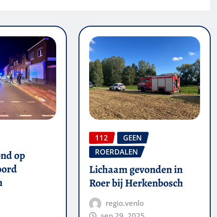
112
GEEN
ROERDALEN
ond op
oord
Lichaam gevonden in
n
Roer bij Herkenbosch
regio.venlo
sep 29, 2025