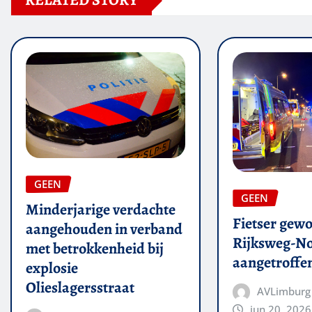
RELATED STORY
GEEN
GEEN
Minderjarige verdachte
Fietser gew
aangehouden in verband
Rijksweg-N
met betrokkenheid bij
aangetroffe
explosie
Olieslagersstraat
AVLimburg
jun 20, 2026