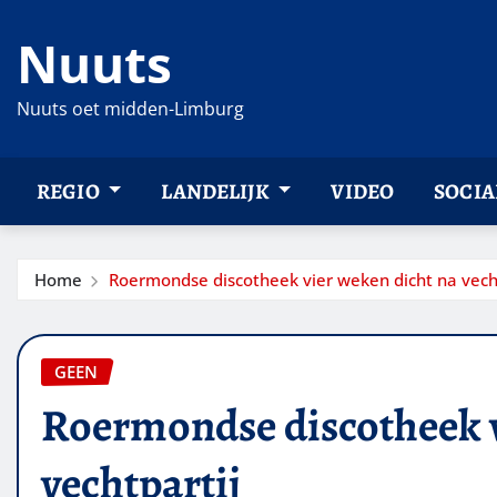
Ga
Nuuts
naar
de
inhoud
Nuuts oet midden-Limburg
REGIO
LANDELIJK
VIDEO
SOCIA
Home
Roermondse discotheek vier weken dicht na vech
GEEN
Roermondse discotheek v
vechtpartij