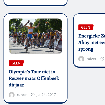
GEEN
Energieke Zo
Ahoy met een
sprong
ruiver
GEEN
Olympia’s Tour niet in
Reuver maar Offenbeek
dit jaar
ruiver
jul 24, 2017