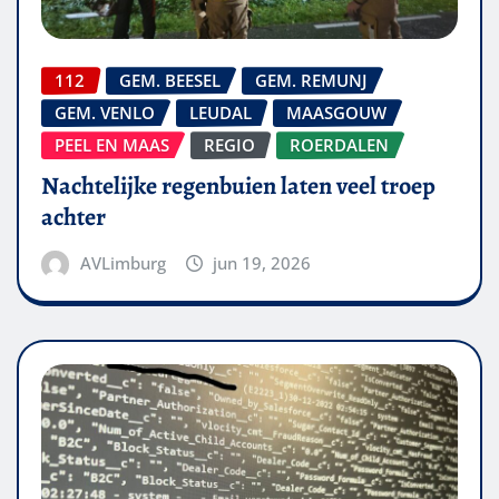
112
GEM. BEESEL
GEM. REMUNJ
GEM. VENLO
LEUDAL
MAASGOUW
PEEL EN MAAS
REGIO
ROERDALEN
Nachtelijke regenbuien laten veel troep
achter
AVLimburg
jun 19, 2026