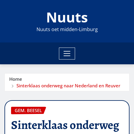
Ga
Nuuts
naar
de
inhoud
Nuuts oet midden-Limburg
Home
Sinterklaas onderweg naar Nederland en Reuver
GEM. BEESEL
Sinterklaas onderweg