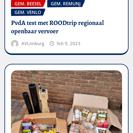
GEM. BEESEL
GEM. REMUNJ
GEM. VENLO
PvdA test met ROODtrip regionaal
openbaar vervoer
AVLimburg
feb 9, 2023