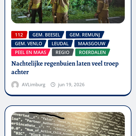
112
GEM. BEESEL
GEM. REMUNJ
GEM. VENLO
LEUDAL
MAASGOUW
PEEL EN MAAS
REGIO
ROERDALEN
Nachtelijke regenbuien laten veel troep
achter
AVLimburg
jun 19, 2026