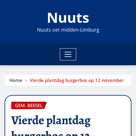
Ga
Nuuts
naar
de
inhoud
Nuuts oet midden-Limburg
Home
Vierde plantdag burgerbos op 12 november
GEM. BEESEL
Vierde plantdag
burgerbos op 12