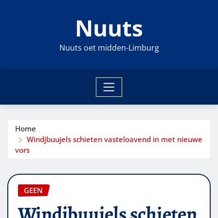
Ga
Nuuts
naar
de
inhoud
Nuuts oet midden-Limburg
Home
Windjbuujels schieten vasteloavend in met nieuwe
vors
GEEN
Windjbuujels schieten