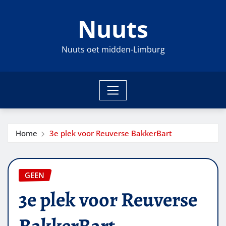
Ga
Nuuts
naar
de
inhoud
Nuuts oet midden-Limburg
Home
3e plek voor Reuverse BakkerBart
GEEN
3e plek voor Reuverse
BakkerBart