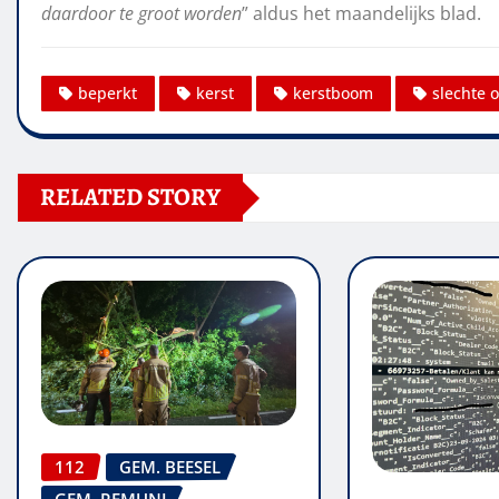
daardoor te groot worden
” aldus het maandelijks blad.
beperkt
kerst
kerstboom
slechte 
RELATED STORY
112
GEM. BEESEL