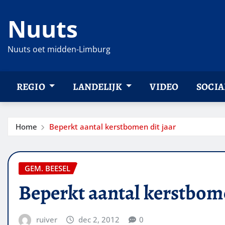
Ga
Nuuts
naar
de
inhoud
Nuuts oet midden-Limburg
REGIO
LANDELIJK
VIDEO
SOCIA
Home
Beperkt aantal kerstbomen dit jaar
GEM. BEESEL
Beperkt aantal kerstbome
ruiver
dec 2, 2012
0