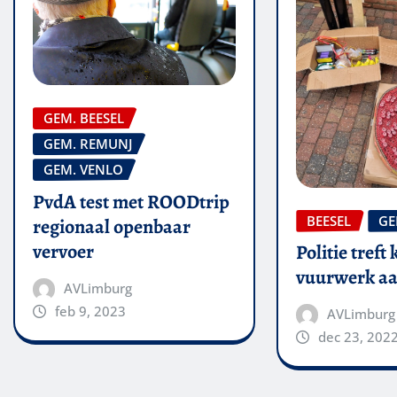
GEM. BEESEL
GEM. REMUNJ
GEM. VENLO
PvdA test met ROODtrip
BEESEL
GE
regionaal openbaar
vervoer
Politie treft 
vuurwerk aa
AVLimburg
feb 9, 2023
AVLimburg
dec 23, 202