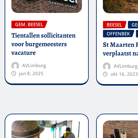
GEM. BEESEL
BEESEL
GE
OFFENBEK
Tientallen sollicitanten
voor burgemeesters
St Maarten 
vacature
verplaatst 
AVLimburg
AVLimburg
jan 8, 2025
okt 16, 2023