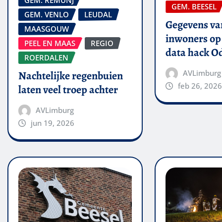
GEM. REMUNJ
GEM. BEESEL
GEM. VENLO
LEUDAL
Gegevens van
MAASGOUW
inwoners op 
PEEL EN MAAS
REGIO
data hack O
ROERDALEN
AVLimburg
Nachtelijke regenbuien
feb 26, 2026
laten veel troep achter
AVLimburg
jun 19, 2026