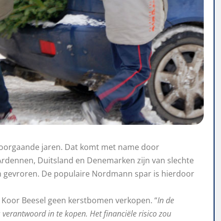
voorgaande jaren. Dat komt met name door
rdennen, Duitsland en Denemarken zijn van slechte
n gevroren. De populaire Nordmann spar is hierdoor
d Koor Beesel geen kerstbomen verkopen. “
In de
verantwoord in te kopen. Het financiële risico zou