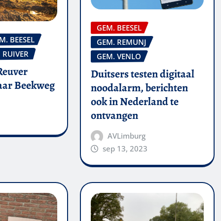
GEM. BEESEL
M. BEESEL
GEM. REMUNJ
RUIVER
GEM. VENLO
Reuver
Duitsers testen digitaal
naar Beekweg
noodalarm, berichten
ook in Nederland te
ontvangen
AVLimburg
sep 13, 2023