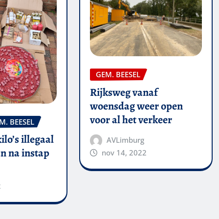
GEM. BEESEL
Rijksweg vanaf
woensdag weer open
voor al het verkeer
M. BEESEL
kilo’s illegaal
AVLimburg
n na instap
nov 14, 2022
2