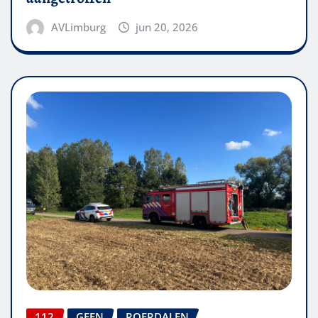
AVLimburg
jun 20, 2026
112
GEEN
ROERDALEN