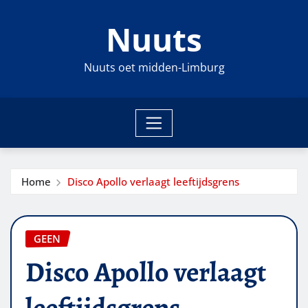
Ga
Nuuts
naar
de
inhoud
Nuuts oet midden-Limburg
Home
Disco Apollo verlaagt leeftijdsgrens
GEEN
Disco Apollo verlaagt
leeftijdsgrens