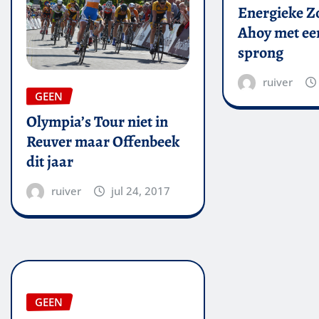
Energieke Zo
Ahoy met een
sprong
ruiver
GEEN
Olympia’s Tour niet in
Reuver maar Offenbeek
dit jaar
ruiver
jul 24, 2017
GEEN