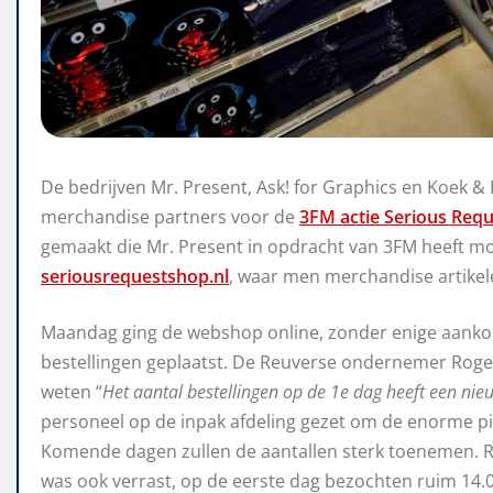
De bedrijven Mr. Present, Ask! for Graphics en Koek & 
merchandise partners voor de
3FM actie Serious Requ
gemaakt die Mr. Present in opdracht van 3FM heeft mo
seriousrequestshop.nl
, waar men merchandise artikele
Maandag ging de webshop online, zonder enige aankon
bestellingen geplaatst. De Reuverse ondernemer Roge
weten “
Het aantal bestellingen op de 1e dag heeft een nieu
personeel op de inpak afdeling gezet om de enorme pi
Komende dagen zullen de aantallen sterk toenemen. 
was ook verrast, op de eerste dag bezochten ruim 14.