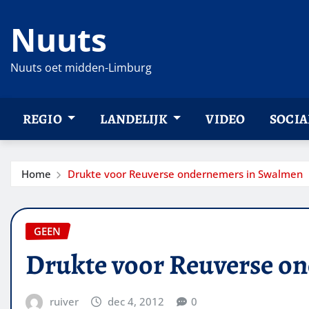
Ga
Nuuts
naar
de
inhoud
Nuuts oet midden-Limburg
REGIO
LANDELIJK
VIDEO
SOCIA
Home
Drukte voor Reuverse ondernemers in Swalmen
GEEN
Drukte voor Reuverse o
ruiver
dec 4, 2012
0