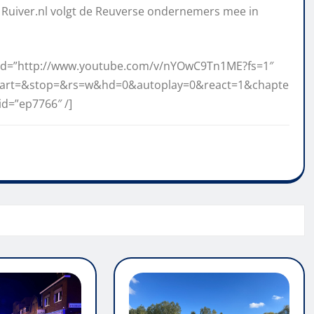
 Ruiver.nl volgt de Reuverse ondernemers mee in
ard=”http://www.youtube.com/v/nYOwC9Tn1ME?fs=1″
tart=&stop=&rs=w&hd=0&autoplay=0&react=1&chapte
id=”ep7766″ /]