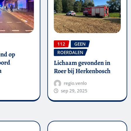
112
GEEN
ROERDALEN
ond op
oord
Lichaam gevonden in
n
Roer bij Herkenbosch
regio.venlo
sep 29, 2025