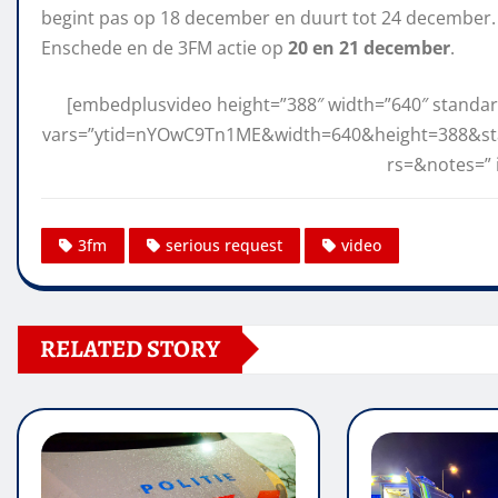
begint pas op 18 december en duurt tot 24 december.
Enschede en de 3FM actie op
20 en 21 december
.
[embedplusvideo height=”388″ width=”640″ stand
vars=”ytid=nYOwC9Tn1ME&width=640&height=388&s
rs=&notes=” 
3fm
serious request
video
RELATED STORY