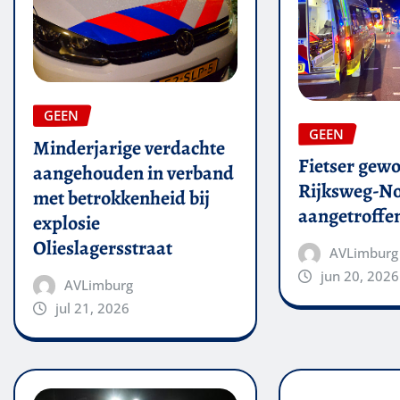
GEEN
GEEN
Minderjarige verdachte
Fietser gew
aangehouden in verband
Rijksweg-N
met betrokkenheid bij
aangetroffe
explosie
Olieslagersstraat
AVLimburg
jun 20, 2026
AVLimburg
jul 21, 2026