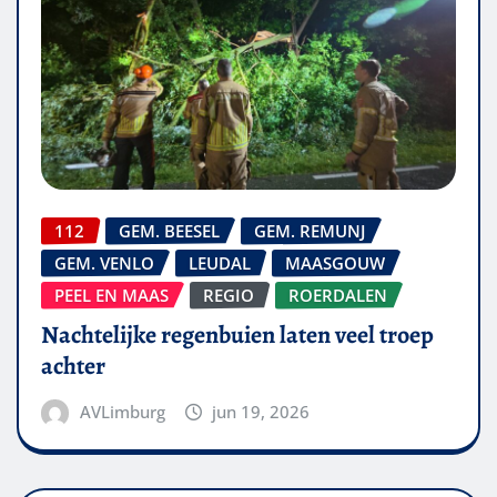
112
GEM. BEESEL
GEM. REMUNJ
GEM. VENLO
LEUDAL
MAASGOUW
PEEL EN MAAS
REGIO
ROERDALEN
Nachtelijke regenbuien laten veel troep
achter
AVLimburg
jun 19, 2026