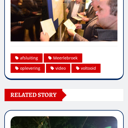
afsluiting
Meerlebroek
oplevering
video
voltooid
RELATED STORY