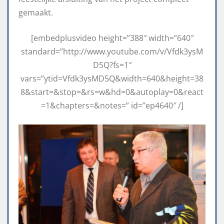
gemaakt.
[embedplusvideo height=”388″ width=”640″
standard=”http://www.youtube.com/v/Vfdk3ysM
D5Q?fs=1″
vars=”ytid=Vfdk3ysMD5Q&width=640&height=38
8&start=&stop=&rs=w&hd=0&autoplay=0&react
=1&chapters=&notes=” id=”ep4640″ /]