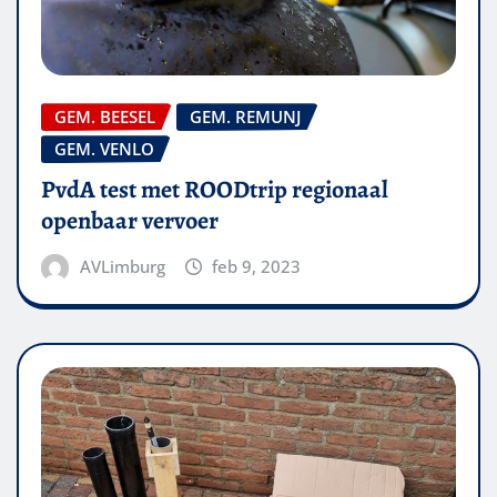
GEM. BEESEL
GEM. REMUNJ
GEM. VENLO
PvdA test met ROODtrip regionaal
openbaar vervoer
AVLimburg
feb 9, 2023