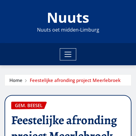
Ga
Nuuts
naar
de
inhoud
Nuuts oet midden-Limburg
Home
Feestelijke afronding project Meerlebroek
GEM. BEESEL
Feestelijke afronding
project Meerlebroek