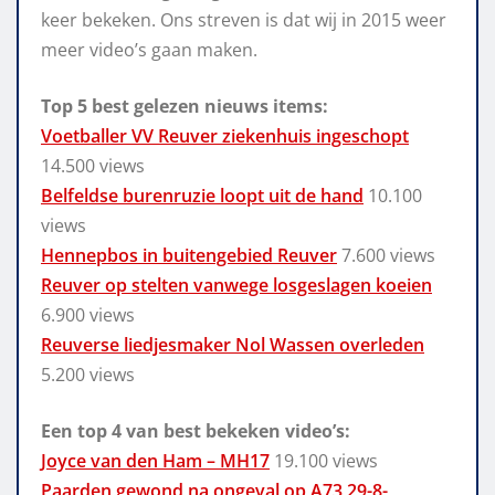
keer bekeken. Ons streven is dat wij in 2015 weer
meer video’s gaan maken.
Top 5 best gelezen nieuws items:
Voetballer VV Reuver ziekenhuis ingeschopt
14.500 views
Belfeldse burenruzie loopt uit de hand
10.100
views
Hennepbos in buitengebied Reuver
7.600 views
Reuver op stelten vanwege losgeslagen koeien
6.900 views
Reuverse liedjesmaker Nol Wassen overleden
5.200 views
Een top 4 van best bekeken video’s:
Joyce van den Ham – MH17
19.100 views
Paarden gewond na ongeval op A73 29-8-