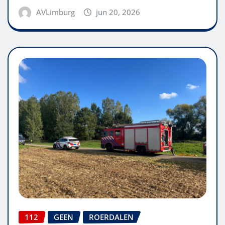
AVLimburg
jun 20, 2026
112
GEEN
ROERDALEN