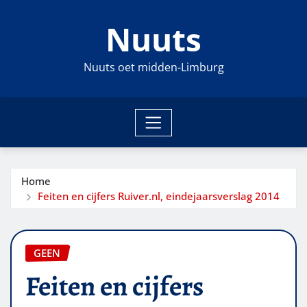
Ga
Nuuts
naar
de
inhoud
Nuuts oet midden-Limburg
Home
Feiten en cijfers Ruiver.nl, eindejaarsverslag 2014
GEEN
Feiten en cijfers