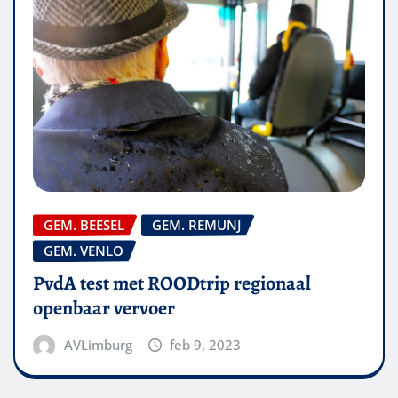
GEM. BEESEL
GEM. REMUNJ
GEM. VENLO
PvdA test met ROODtrip regionaal
openbaar vervoer
AVLimburg
feb 9, 2023