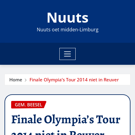
Ga
Nuuts
naar
de
inhoud
Nuuts oet midden-Limburg
Home
Finale Olympia’s Tour 2014 niet in Reuver
GEM. BEESEL
Finale Olympia’s Tour
2014 niet in Reuver