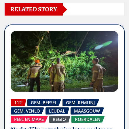
RELATED STORY
112
GEM. BEESEL
GEM. REMUNJ
GEM. VENLO
LEUDAL
MAASGOUW
PEEL EN MAAS
REGIO
ROERDALEN