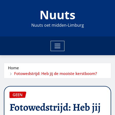
Ga
Nuuts
naar
de
inhoud
Nuuts oet midden-Limburg
Home
Fotowedstrijd: Heb jij de mooiste kerstboom?
GEEN
Fotowedstrijd: Heb jij