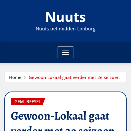
Ga
Nuuts
naar
de
inhoud
Nuuts oet midden-Limburg
Home
Gewoon-Lokaal gaat verder met 2e seizoen
GEM. BEESEL
Gewoon-Lokaal gaat
verder met 2e seizoen