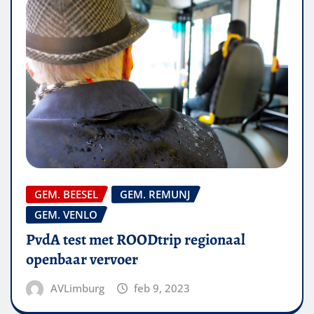
GEM. BEESEL
GEM. REMUNJ
GEM. VENLO
PvdA test met ROODtrip regionaal
openbaar vervoer
AVLimburg
feb 9, 2023