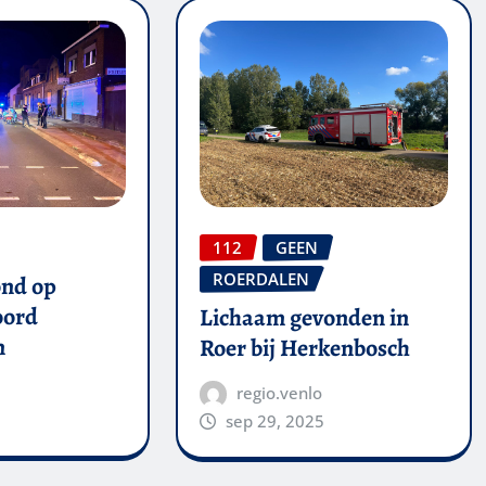
112
GEEN
ROERDALEN
ond op
oord
Lichaam gevonden in
n
Roer bij Herkenbosch
regio.venlo
sep 29, 2025