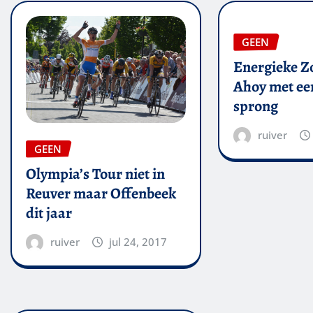
GEEN
Energieke Zo
Ahoy met een
sprong
ruiver
GEEN
Olympia’s Tour niet in
Reuver maar Offenbeek
dit jaar
ruiver
jul 24, 2017