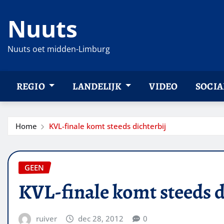
Ga
Nuuts
naar
de
inhoud
Nuuts oet midden-Limburg
REGIO
LANDELIJK
VIDEO
SOCIA
Home
KVL-finale komt steeds dichterbij
GEEN
KVL-finale komt steeds d
ruiver
dec 28, 2012
0