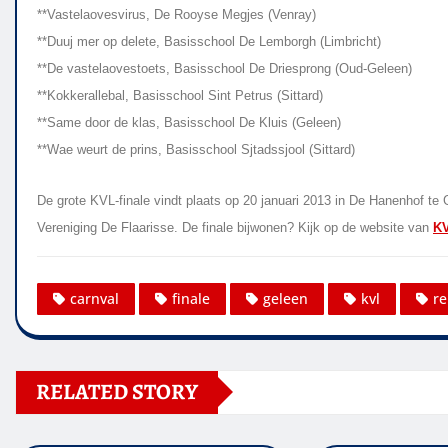
**Vastelaovesvirus, De Rooyse Megjes (Venray)
**Duuj mer op delete, Basisschool De Lemborgh (Limbricht)
**De vastelaovestoets, Basisschool De Driesprong (Oud-Geleen)
**Kokkerallebal, Basisschool Sint Petrus (Sittard)
**Same door de klas, Basisschool De Kluis (Geleen)
**Wae weurt de prins, Basisschool Sjtadssjool (Sittard)
De grote KVL-finale vindt plaats op 20 januari 2013 in De Hanenhof t
Vereniging De Flaarisse. De finale bijwonen? Kijk op de website van
KV
carnval
finale
geleen
kvl
re
RELATED STORY