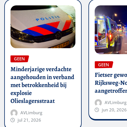
GEEN
GEEN
Minderjarige verdachte
Fietser gew
aangehouden in verband
Rijksweg-N
met betrokkenheid bij
aangetroffe
explosie
Olieslagersstraat
AVLimburg
jun 20, 2026
AVLimburg
jul 21, 2026