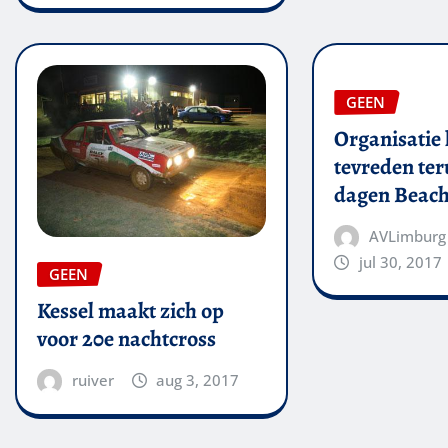
GEEN
Organisatie 
tevreden ter
dagen Beach
AVLimburg
jul 30, 2017
GEEN
Kessel maakt zich op
voor 20e nachtcross
ruiver
aug 3, 2017