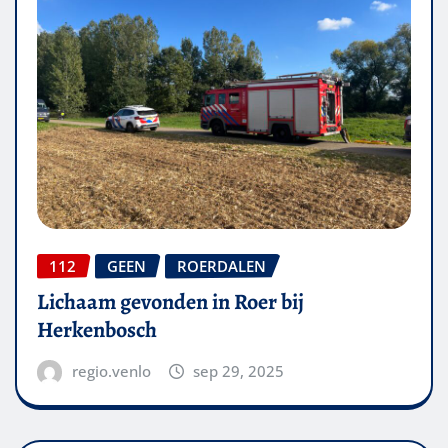
112
GEEN
ROERDALEN
Lichaam gevonden in Roer bij
Herkenbosch
regio.venlo
sep 29, 2025