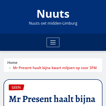
Ga
Nuuts
naar
de
inhoud
Nuuts oet midden-Limburg
Home
Mr Present haalt bijna kwart miljoen op voor 3FM
GEEN
Mr Present haalt bijna