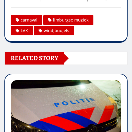
carnaval
limburgse muziek
LVK
windjbuujels
RELATED STORY