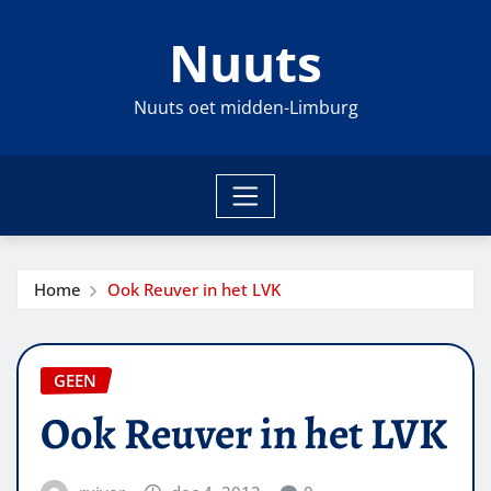
Ga
Nuuts
naar
de
inhoud
Nuuts oet midden-Limburg
Home
Ook Reuver in het LVK
GEEN
Ook Reuver in het LVK