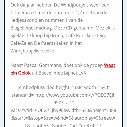
Ook dit jaar hebben De Windjbuujels weer een
CD gemaakt met de nummers 1,2 en 3 van de
liedjesavond en nummer 1 van de
Blageliedjesmiddag. Deze CD genaamd ‘Meziek is
Sjiek’ is te koop bij Bruna, Café Ronckenstein,
Café-Zalen De Paerssjtal en in het
Windjbuujelwinkelke.
Naast Pascal Gommans, doet ook de groep
Waat
ein Gelök
uit Beesel mee bij het LVK
[embedplusvideo height=”388″ width=”640″
standard=”http://www.youtube.com/v/PQEG7EJh
990?fs=1″
vars=”ytid=PQEG7EJh990&width=640&height=388
&start=&stop=&rs=w&hd=0&autoplay=0&react=
1&chapters=&notes=” id=”ep3742″ /]