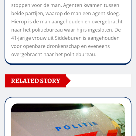
stoppen voor de man. Agenten kwamen tussen
beide partijen, waarop de man een agent sloeg.
Hierop is de man aangehouden en overgebracht
naar het politiebureau waar hij is ingesloten. De
41-jarige vrouw uit Siddeburen is aangehouden
voor openbare dronkenschap en eveneens
overgebracht naar het politiebureau.
RELATED STORY