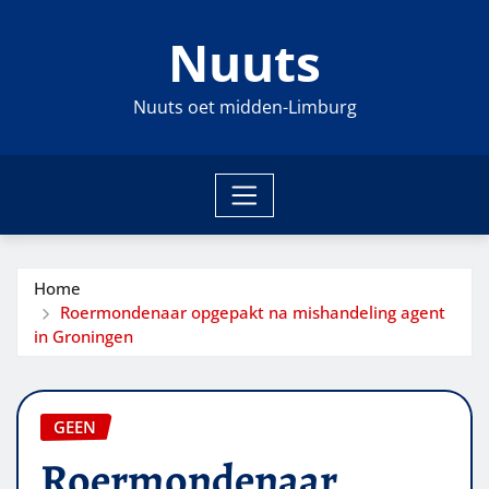
Ga
Nuuts
naar
de
inhoud
Nuuts oet midden-Limburg
Home
Roermondenaar opgepakt na mishandeling agent
in Groningen
GEEN
Roermondenaar