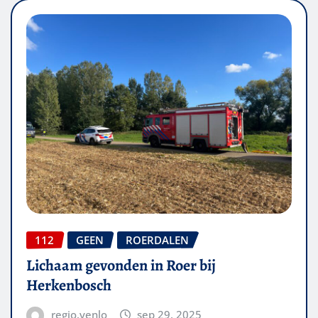
112
GEEN
ROERDALEN
Lichaam gevonden in Roer bij
Herkenbosch
regio.venlo
sep 29, 2025