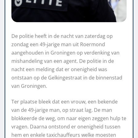
De politie heeft in de nacht van zaterdag op
zondag een 49-jarige man uit Roermond
aangehouden in Groningen op verdenking van
mishandeling van een agent. De politie in de
nacht een melding dat er onenigheid was
ontstaan op de Gelkingestraat in de binnenstad
van Groningen.
Ter plaatse bleek dat een vrouw, een bekende
van de 49-jarige man, op straat lag. De man
blokkeerde de weg, om naar eigen zeggen hulp te
vragen. Daarna ontstond er onenigheid tussen
hem en enkele taxichauffeurs welke moesten