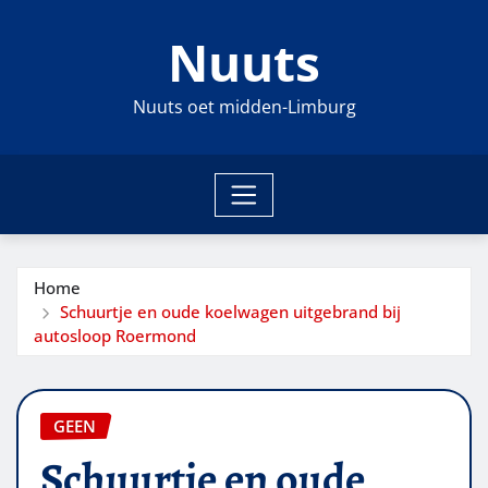
Ga
Nuuts
naar
de
inhoud
Nuuts oet midden-Limburg
Home
Schuurtje en oude koelwagen uitgebrand bij
autosloop Roermond
GEEN
Schuurtje en oude