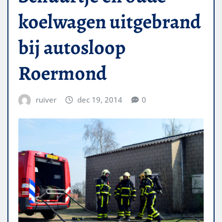
koelwagen uitgebrand
bij autosloop
Roermond
ruiver
dec 19, 2014
0