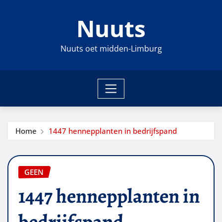
Ga
Nuuts
naar
de
inhoud
Nuuts oet midden-Limburg
Home
1447 hennepplanten in bedrijfspand
GEEN
1447 hennepplanten in
bedrijfspand