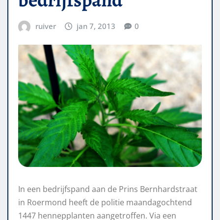
ruiver
jan 7, 2013
0
In een bedrijfspand aan de Prins Bernhardstraat
in Roermond heeft de politie maandagochtend
1447 hennepplanten aangetroffen. Via een