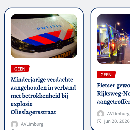
GEEN
GEEN
Minderjarige verdachte
Fietser gew
aangehouden in verband
Rijksweg-N
met betrokkenheid bij
aangetroffe
explosie
Olieslagersstraat
AVLimburg
jun 20, 2026
AVLimburg