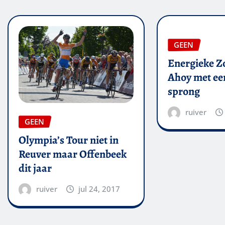
GEEN
Energieke Zo
Ahoy met een
sprong
ruiver
GEEN
Olympia’s Tour niet in
Reuver maar Offenbeek
dit jaar
ruiver
jul 24, 2017