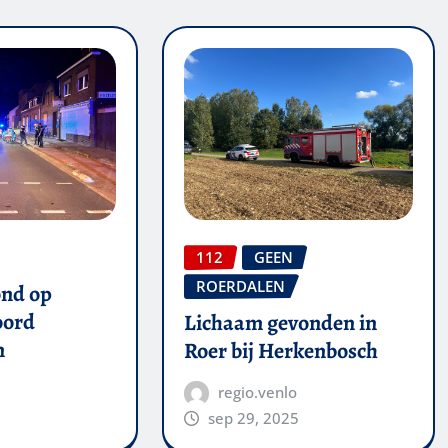
112
GEEN
ROERDALEN
ond op
oord
Lichaam gevonden in
n
Roer bij Herkenbosch
regio.venlo
sep 29, 2025