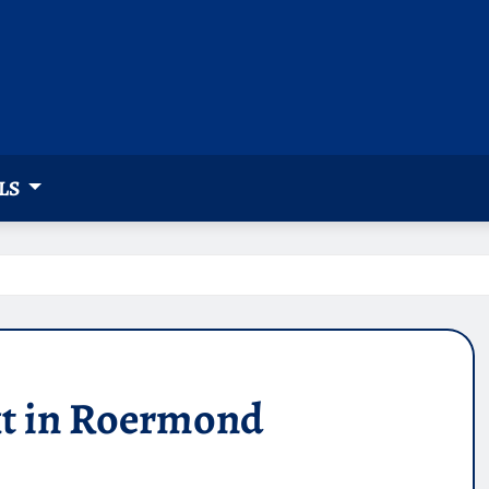
LS
kt in Roermond