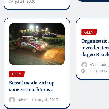
jul 21, 2026
GEEN
Organisatie 
tevreden ter
dagen Beach
AVLimburg
jul 30, 2017
GEEN
Kessel maakt zich op
voor 20e nachtcross
ruiver
aug 3, 2017