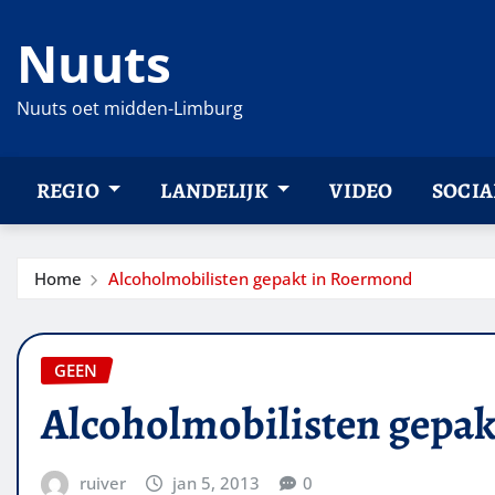
Ga
Nuuts
naar
de
inhoud
Nuuts oet midden-Limburg
REGIO
LANDELIJK
VIDEO
SOCIA
Home
Alcoholmobilisten gepakt in Roermond
GEEN
Alcoholmobilisten gepa
ruiver
jan 5, 2013
0