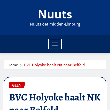
Ga
Nuuts
naar
de
inhoud
Nuuts oet midden-Limburg
Home
BVC Holyoke haalt NK naar Belfeld
GEEN
BVC Holyoke haalt NK
naar Belfeld