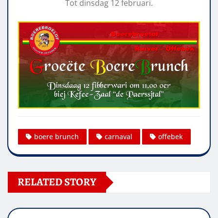
Tot dinsdag 12 februari.
boere brunch
carnaval
offebek
RELATED STORY