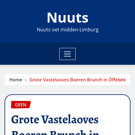
Ga
Nuuts
naar
de
inhoud
Nuuts oet midden-Limburg
Home
Grote Vastelaoves Boeren Brunch in Óffebèk
GEEN
Grote Vastelaoves
Boeren Brunch in