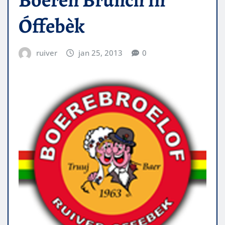
Óffebèk
ruiver
jan 25, 2013
0