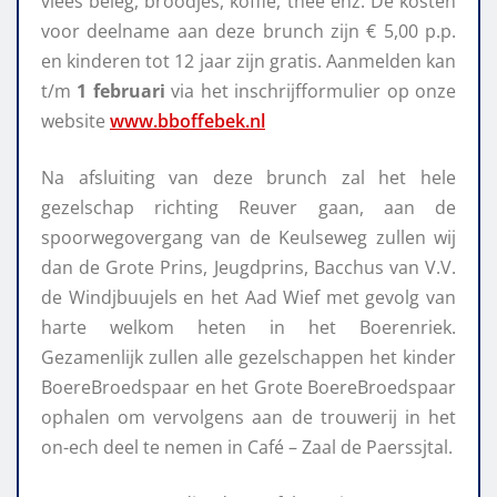
vlees beleg, broodjes, koffie, thee enz. De kosten
voor deelname aan deze brunch zijn € 5,00 p.p.
en kinderen tot 12 jaar zijn gratis. Aanmelden kan
t/m
1 februari
via het inschrijfformulier op onze
website
www.bboffebek.nl
Na afsluiting van deze brunch zal het hele
gezelschap richting Reuver gaan, aan de
spoorwegovergang van de Keulseweg zullen wij
dan de Grote Prins, Jeugdprins, Bacchus van V.V.
de Windjbuujels en het Aad Wief met gevolg van
harte welkom heten in het Boerenriek.
Gezamenlijk zullen alle gezelschappen het kinder
BoereBroedspaar en het Grote BoereBroedspaar
ophalen om vervolgens aan de trouwerij in het
on-ech deel te nemen in Café – Zaal de Paerssjtal.