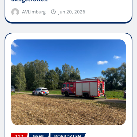
AVLimburg
jun 20, 2026
112
GEEN
ROERDALEN