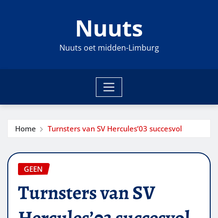
Ga
Nuuts
naar
de
inhoud
Nuuts oet midden-Limburg
Home
Turnsters van SV Hercules’03 succesvol
GEEN
Turnsters van SV
Hercules’03 succesvol