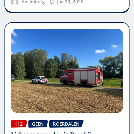
AVLimburg
jun 20, 2026
112
GEEN
ROERDALEN