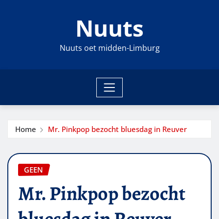
Ga
Nuuts
naar
de
inhoud
Nuuts oet midden-Limburg
Home
Mr. Pinkpop bezocht bluesdag in Reuver
GEEN
Mr. Pinkpop bezocht
bluesdag in Reuver